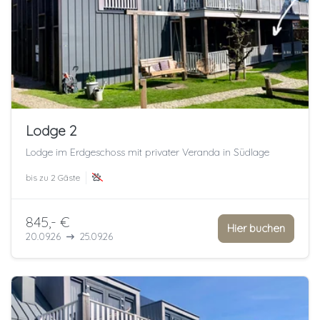
Lodge 2
Lodge im Erdgeschoss mit privater Veranda in Südlage
bis zu
2 Gäste
845,- €
Hier buchen
20.09.26
25.09.26