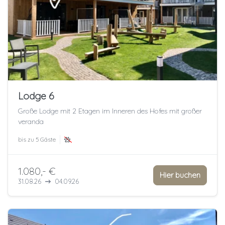
Lodge 6
Große Lodge mit 2 Etagen im Inneren des Hofes mit großer
veranda
bis zu
5 Gäste
1.080,- €
Hier buchen
31.08.26
04.09.26