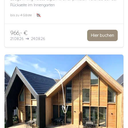
Rückseite im Innengarten
bis zu
4 Gäste
966,- €
Hier buchen
21.08.26
24.08.26