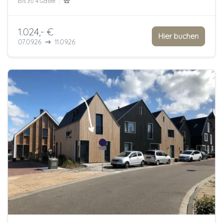
bis zu
4 Gäste
1.024,- €
Hier buchen
07.09.26
11.09.26