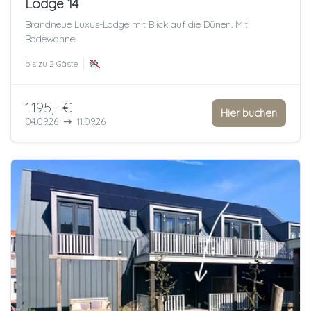
Lodge 14
Brandneue Luxus-Lodge mit Blick auf die Dünen. Mit
Badewanne.
bis zu
2 Gäste
1.195,- €
Hier buchen
04.09.26
11.09.26