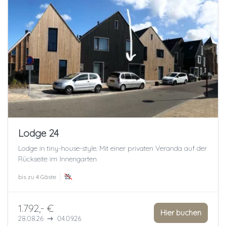
Lodge 24
Lodge in tiny-house-style. Mit einer privaten Veranda auf der
Rückseite im Innengarten
bis zu
4 Gäste
1.792,- €
Hier buchen
28.08.26
04.09.26