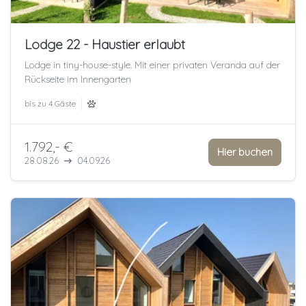
Lodge 22 - Haustier erlaubt
Lodge in tiny-house-style. Mit einer privaten Veranda auf der
Rückseite im Innengarten
bis zu
4 Gäste
1.792,- €
Hier buchen
28.08.26
04.09.26