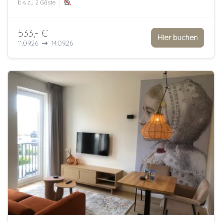
bis zu
2 Gäste
533,- €
Hier buchen
11.09.26
14.09.26