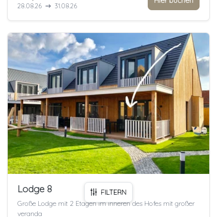
Hier buchen
28.08.26
31.08.26
Lodge 8
FILTERN
Große Lodge mit 2 Etagen im Inneren des Hofes mit großer
veranda