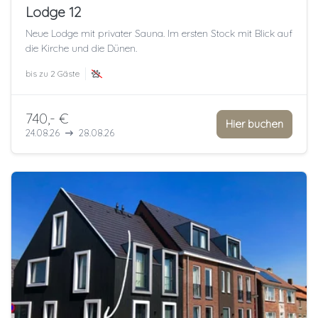
Lodge 12
Neue Lodge mit privater Sauna. Im ersten Stock mit Blick auf
die Kirche und die Dünen.
bis zu
2 Gäste
740,- €
Hier buchen
24.08.26
28.08.26