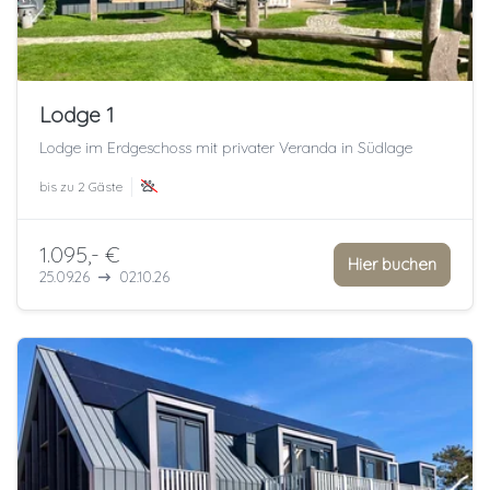
Lodge 1
Lodge im Erdgeschoss mit privater Veranda in Südlage
bis zu
2 Gäste
1.095,- €
Hier buchen
25.09.26
02.10.26