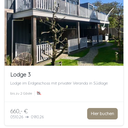
Lodge 3
Lodge im Erdgeschoss mit privater Veranda in Südlage
bis zu
2 Gäste
660,- €
Hier buchen
05.10.26
09.10.26