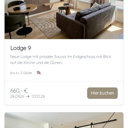
Lodge 9
Neue Lodge mit privater Sauna. Im Erdgeschoss mit Blick
auf die Kirche und die Dünen.
bis zu
2 Gäste
660,- €
Hier buchen
28.09.26
02.10.26