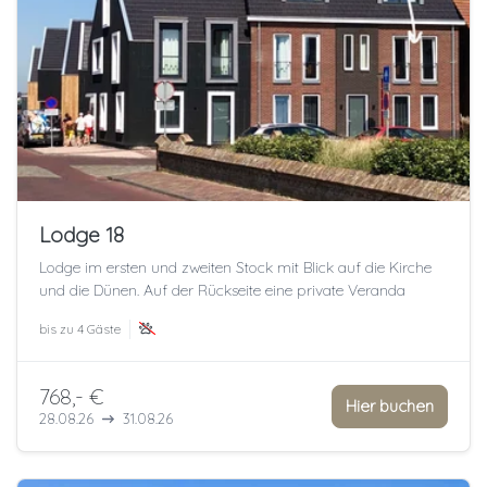
Lodge 18
Lodge im ersten und zweiten Stock mit Blick auf die Kirche
und die Dünen. Auf der Rückseite eine private Veranda
bis zu
4 Gäste
768,- €
Hier buchen
28.08.26
31.08.26