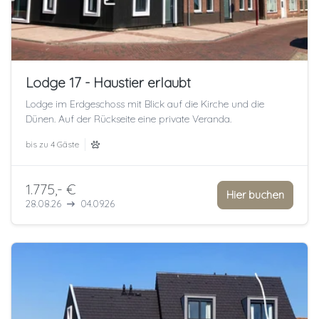
Lodge 17 - Haustier erlaubt
Lodge im Erdgeschoss mit Blick auf die Kirche und die
Dünen. Auf der Rückseite eine private Veranda.
bis zu
4 Gäste
1.775,- €
Hier buchen
28.08.26
04.09.26