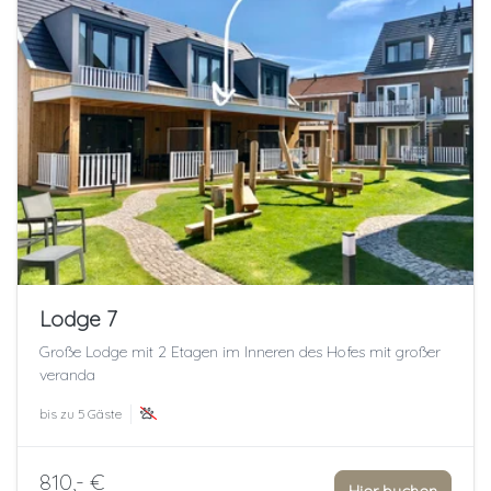
Lodge 7
Große Lodge mit 2 Etagen im Inneren des Hofes mit großer
veranda
bis zu
5 Gäste
810,- €