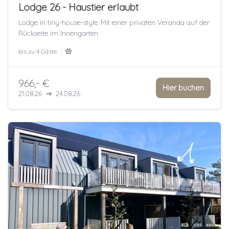
Lodge 26 - Haustier erlaubt
Lodge in tiny-house-style. Mit einer privaten Veranda auf der
Rückseite im Innengarten
bis zu
4 Gäste
966,- €
Hier buchen
21.08.26
24.08.26