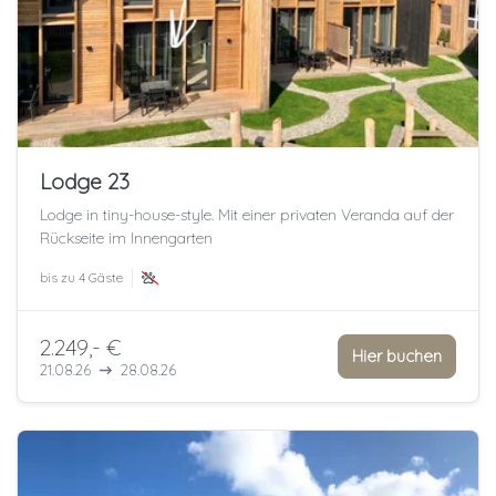
Lodge 23
Lodge in tiny-house-style. Mit einer privaten Veranda auf der
Rückseite im Innengarten
bis zu
4 Gäste
2.249,- €
Hier buchen
21.08.26
28.08.26